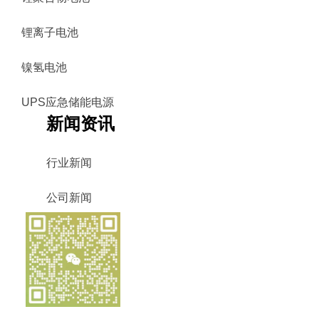
锂离子电池
镍氢电池
UPS应急储能电源
新闻资讯
行业新闻
公司新闻