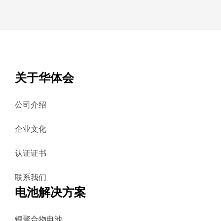
关于华体会
公司介绍
企业文化
认证证书
联系我们
电池解决方案
锂聚合物电池