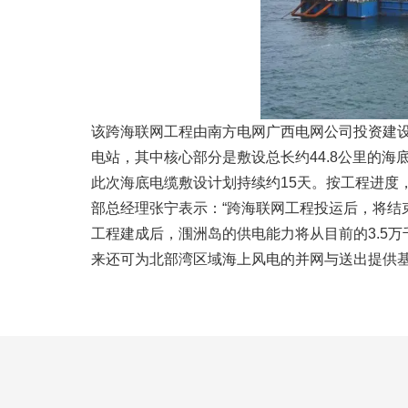
该跨海联网工程由南方电网广西电网公司投资建设，
电站，其中核心部分是敷设总长约44.8公里的海
此次海底电缆敷设计划持续约15天。按工程进度
部总经理张宁表示：“跨海联网工程投运后，将结
工程建成后，涠洲岛的供电能力将从目前的3.5万
来还可为北部湾区域海上风电的并网与送出提供