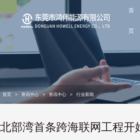
首
页
首页
>
资讯中心
>
资讯中心
>
行业新闻
北部湾首条跨海联网工程开始