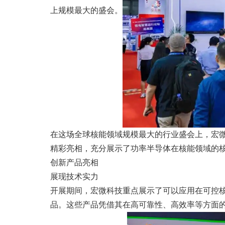
上规模最大的盛会。
在这场全球核能领域规模最大的行业盛会上，宏
精彩亮相，充分展示了功率半导体在核能领域的
创新产品亮相
展现技术实力
开展期间，宏微科技重点展示了可以应用在可控核聚
品。这些产品凭借其在高可靠性、高效率等方面