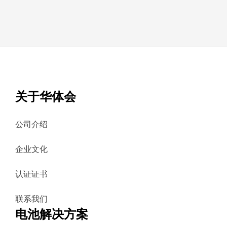
关于华体会
公司介绍
企业文化
认证证书
联系我们
电池解决方案