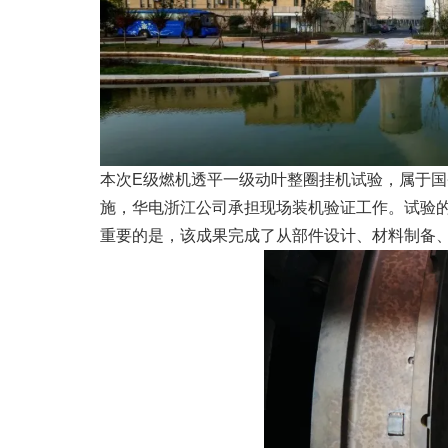
本次E级燃机透平一级动叶整圈挂机试验，属于国
施，华电浙江公司承担现场装机验证工作。试验
重要的是，该成果完成了从部件设计、材料制备