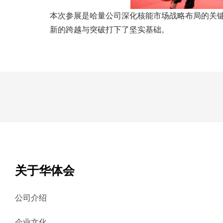
本次参展是哈量公司深化核能市场战略布局的关
新的跨越与突破打下了坚实基础。
关于华体会
公司介绍
企业文化