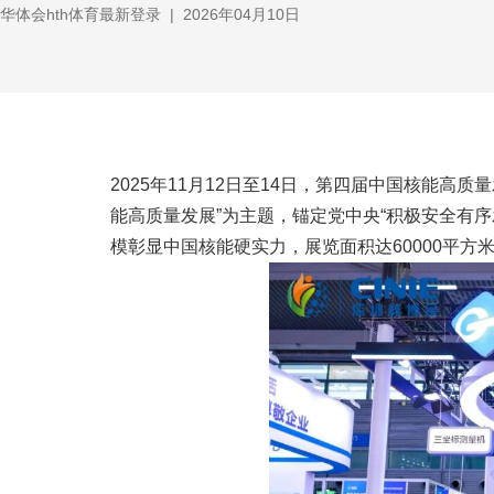
华体会hth体育最新登录
|
2026年04月10日
2025年11月12日至14日，第四届中国核能
能高质量发展”为主题，锚定党中央“积极安全有
模彰显中国核能硬实力，展览面积达60000平方