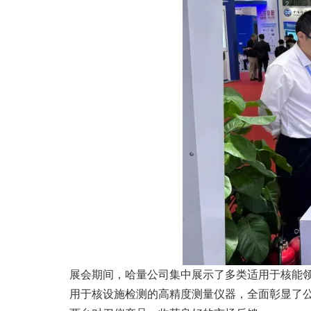
展会期间，哈量公司集中展示了多类适用于核能
用于核设施检测的高精度测量仪器，全面彰显了