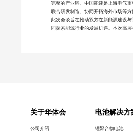
完整的产业链。中国能建是上海电气重
联合研发制造、协同开拓海外市场等方
此次会谈旨在推动双方在新能源建设与
同探索能源行业的发展机遇。本次高层
关于华体会
电池解决方
公司介绍
锂聚合物电池