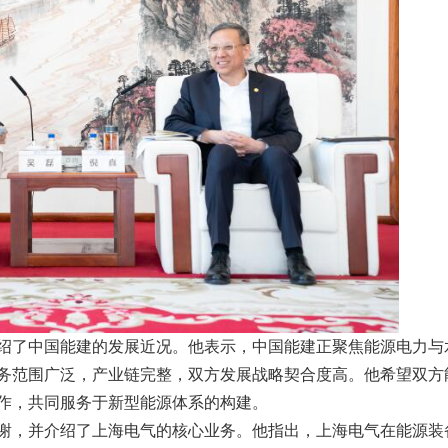
绍了中国能建的发展近况。他表示，中国能建正聚焦能源电力与
务范围广泛，产业链完整，双方发展战略契合度高。他希望双方
作，共同服务于新型能源体系的构建。
谢，并介绍了上海电气的核心业务。他指出，上海电气在能源装