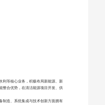
水利等核心业务，积极布局新能源、新
能整合优势，在清洁能源项目开发、供
备制造、系统集成与技术创新方面拥有