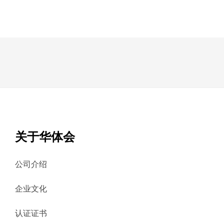
关于华体会
公司介绍
企业文化
认证证书