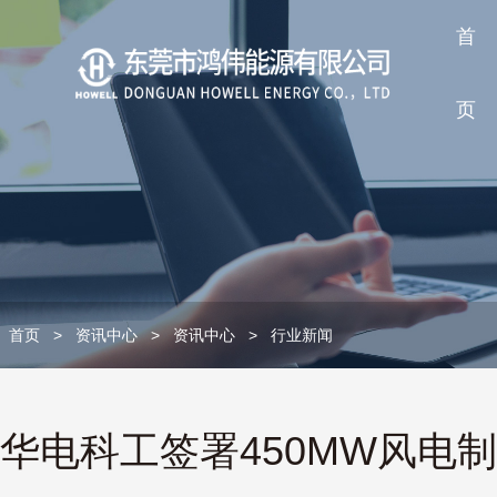
首
页
首页
>
资讯中心
>
资讯中心
>
行业新闻
华电科工签署450MW风电