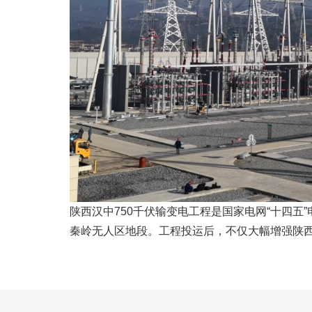
陕西汉中750千伏输变电工程是国家电网“十四五
秦岭无人区地段。工程投运后，不仅大幅增强陕