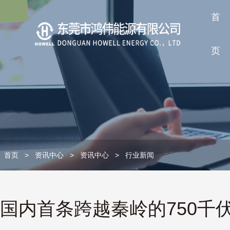
首
页
首页
>
资讯中心
>
资讯中心
>
行业新闻
国内首条跨越秦岭的750千