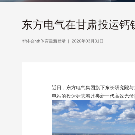
东方电气在甘肃投运钙钛
华体会hth体育最新登录
|
2026年03月31日
近日，东方电气集团旗下东长研究院与
电站的投运标志着此类新一代高效光伏