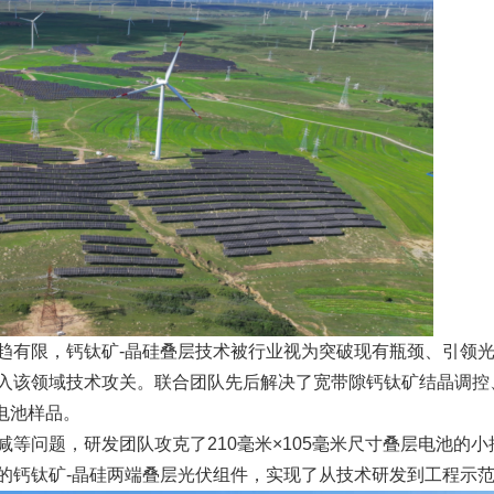
趋有限，钙钛矿-晶硅叠层技术被行业视为突破现有瓶颈、引领
入该领域技术攻关。联合团队先后解决了宽带隙钙钛矿结晶调控
层电池样品。
等问题，研发团队攻克了210毫米×105毫米尺寸叠层电池的
的钙钛矿-晶硅两端叠层光伏组件，实现了从技术研发到工程示