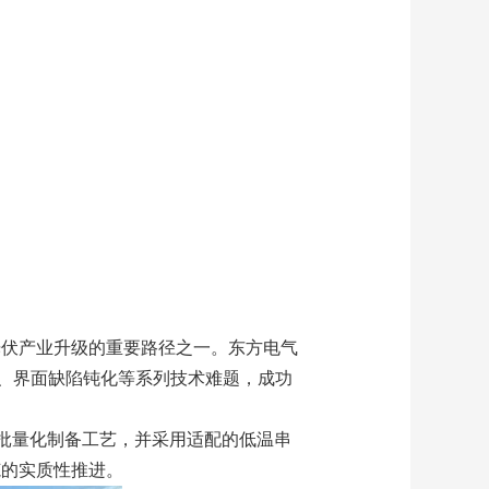
光伏产业升级的重要路径之一。东方电气
、界面缺陷钝化等系列技术难题，成功
小批量化制备工艺，并采用适配的低温串
范的实质性推进。