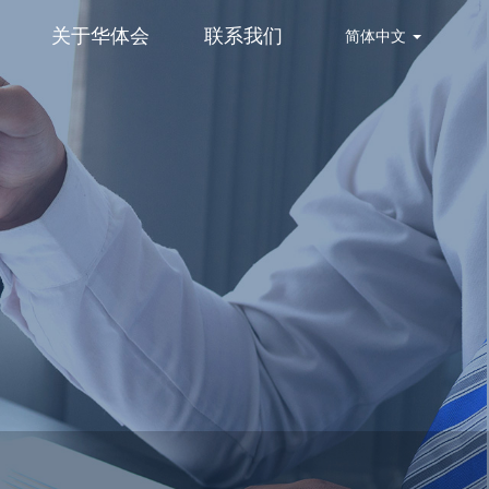
关于华体会
联系我们
简体中文