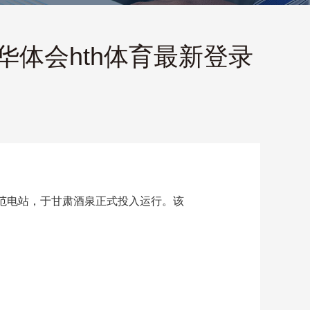
华体会hth体育最新登录
范电站，于甘肃酒泉正式投入运行。该