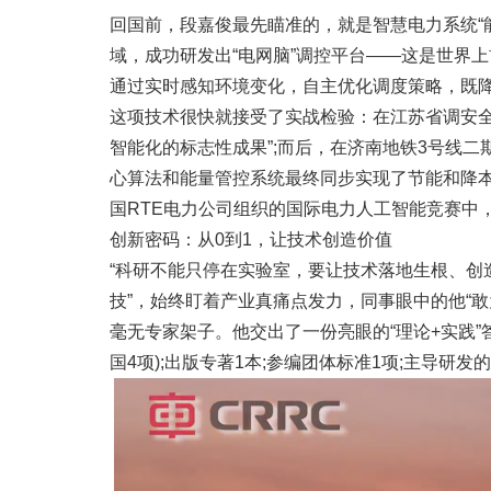
回国前，段嘉俊最先瞄准的，就是智慧电力系统“
域，成功研发出“电网脑”调控平台——这是世界
通过实时感知环境变化，自主优化调度策略，既
这项技术很快就接受了实战检验：在江苏省调安全
智能化的标志性成果”;而后，在济南地铁3号线
心算法和能量管控系统最终同步实现了节能和降本
国RTE电力公司组织的国际电力人工智能竞赛中
创新密码：从0到1，让技术创造价值
“科研不能只停在实验室，要让技术落地生根、创
技”，始终盯着产业真痛点发力，同事眼中的他“
毫无专家架子。他交出了一份亮眼的“理论+实践”答
国4项);出版专著1本;参编团体标准1项;主导研