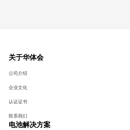
关于华体会
公司介绍
企业文化
认证证书
联系我们
电池解决方案