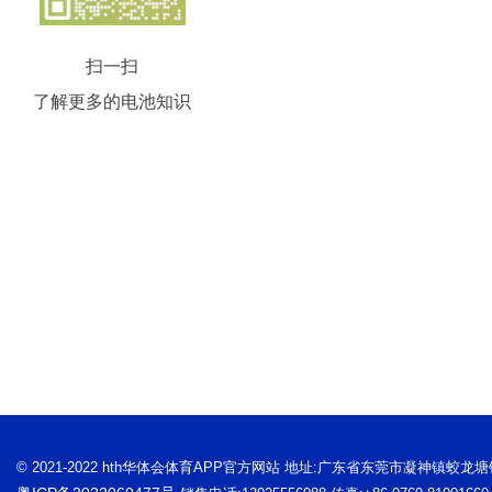
扫一扫
了解更多的电池知识
© 2021-2022 hth华体会体育APP官方网站 地址:广东省东莞市凝神镇蛟龙