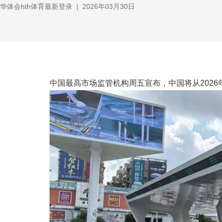
华体会hth体育最新登录
|
2026年03月30日
中国最高市场监管机构周五宣布，中国将从202