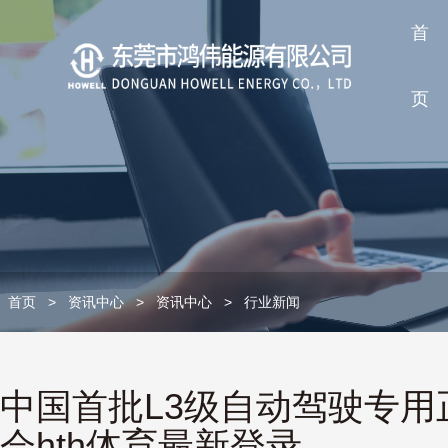
首
页
首页
>
资讯中心
>
资讯中心
>
行业新闻
中国首批L3级自动驾驶专用
会hth体育最新登录