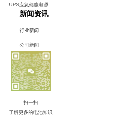
UPS应急储能电源
新闻资讯
行业新闻
公司新闻
扫一扫
了解更多的电池知识