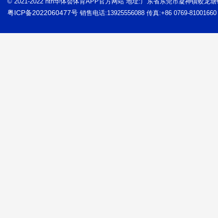
© 2021-2022 hth华体会体育APP官方网站 地址:广东省东莞市凝神镇蛟龙
粤ICP备2022060477号
销售电话:13925556088 传真:+86 0769-81001660