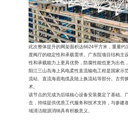
此次整体提升的网架面积达6624平方米，重量约
度阀厅的稳定性和承载需求。广东院项目结构主
性和承载能力上更具优势，防腐性能也更为出色，
阳江三山岛海上风电柔性直流输电工程是国家示
流站、直流海底电缆及陆上换流站等部分。古劳
术。
该节点的完成为后续核心设备安装奠定了基础。广
念，持续提供优质工代服务和技术支持，与参建各
域清洁能源消纳具有积极意义。