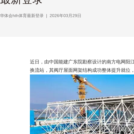
华体会hth体育最新登录
|
2026年03月29日
近日，由中国能建广东院勘察设计的南方电网阳江
换流站，其阀厅屋面网架结构成功整体提升就位