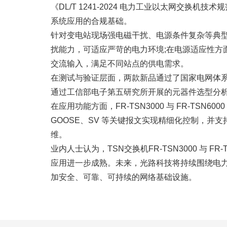
《DL/T 1241-2024 电力工业以太网交换机
系统应用的合规基础。
针对变电站现场强电磁干扰、电源条件复杂等典型工况，
扰能力，可适应严苛的电力环境;在电源适应性方面，产
交流输入，满足不同站点的供电需求。
在测试与验证层面，两款新品通过了国家电网体系
通过工信部电子第五研究所开展的元器件选型分
在应用功能方面，FR-TSN3000 与 FR-TSN60
GOOSE、SV 等关键报文实现精细化控制，并
维。
业内人士认为，TSN交换机FR-TSN3000 与 
应用进一步成熟。未来，光路科技将持续围绕电
加安全、可靠、可持续的网络基础设施。