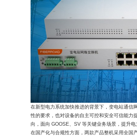
在新型电力系统加快推进的背景下，变电站通信
性的要求，也对设备的自主可控和安全可信能力提出了更高标
向，面向 GOOSE、SV 等关键业务场景，提
在国产化与合规性方面，两款产品整机采用全国