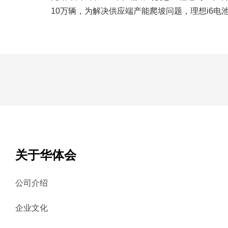
10万辆，为解决供应端产能爬坡问题，理想i6电池
关于华体会
公司介绍
企业文化