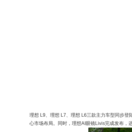
理想 L9、理想 L7、理想 L6三款主力车型
心市场布局。同时，理想AI眼镜Livis完成发布