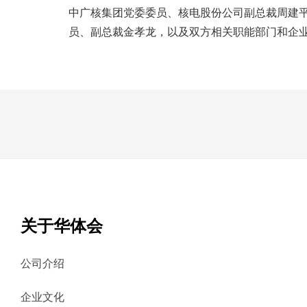
中广核集团党委委员、核电股份公司副总裁周建
员、副总裁金孝龙，以及双方相关职能部门和企
关于华体会
公司介绍
企业文化