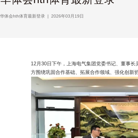
华体会hth体育最新登录
|
2026年03月19日
12月30日下午，上海电气集团党委书记、董事长
方围绕巩固合作基础、拓展合作领域、强化创新