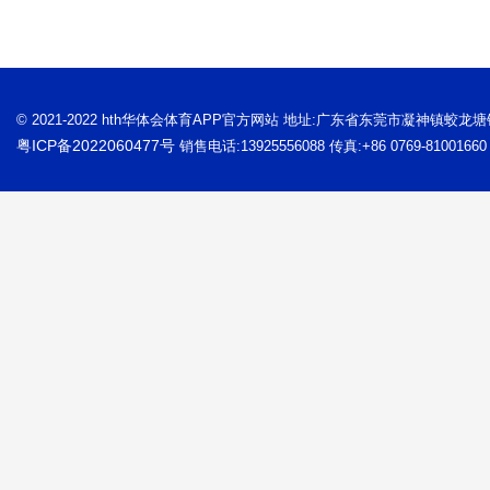
© 2021-2022 hth华体会体育APP官方网站 地址:广东省东莞市凝神镇蛟龙
粤ICP备2022060477号
销售电话:13925556088 传真:+86 0769-81001660