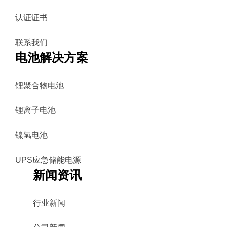
认证证书
联系我们
电池解决方案
锂聚合物电池
锂离子电池
镍氢电池
UPS应急储能电源
新闻资讯
行业新闻