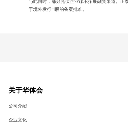
与此同时，部分光伏企业谋求拓展融资渠道。正
于境外发行H股的备案批准。
关于华体会
公司介绍
企业文化