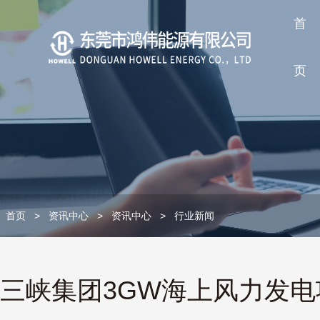
首
页
首页
>
资讯中心
>
资讯中心
>
行业新闻
三峡集团3GW海上风力发电