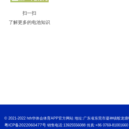
扫一扫
了解更多的电池知识
© 2021-2022 hth华体会体育APP官方网站 地址:广东省东莞市凝神镇蛟龙
粤ICP备2022060477号
销售电话:13925556088 传真:+86 0769-81001660