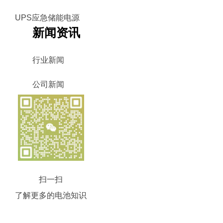
UPS应急储能电源
新闻资讯
行业新闻
公司新闻
扫一扫
了解更多的电池知识