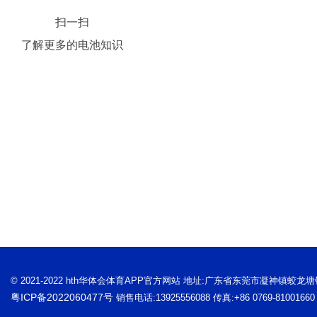
扫一扫
了解更多的电池知识
© 2021-2022 hth华体会体育APP官方网站 地址:广东省东莞市凝神镇蛟龙
粤ICP备2022060477号
销售电话:13925556088 传真:+86 0769-81001660