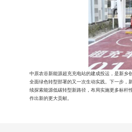
中原农谷新能源超充充电站的建成投运，是新乡创
全面绿色转型部署的又一次生动实践。下一步，
续探索能源低碳转型新路径，布局实施更多标杆性
作出新的更大贡献。