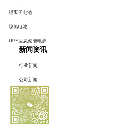
锂离子电池
镍氢电池
UPS应急储能电源
新闻资讯
行业新闻
公司新闻