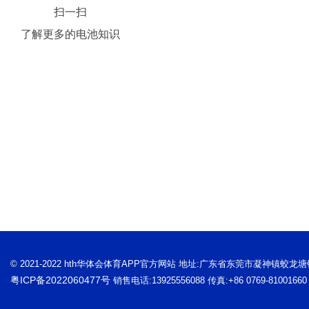
扫一扫
了解更多的电池知识
© 2021-2022 hth华体会体育APP官方网站 地址:广东省东莞市凝神镇蛟龙
粤ICP备2022060477号
销售电话:13925556088 传真:+86 0769-81001660