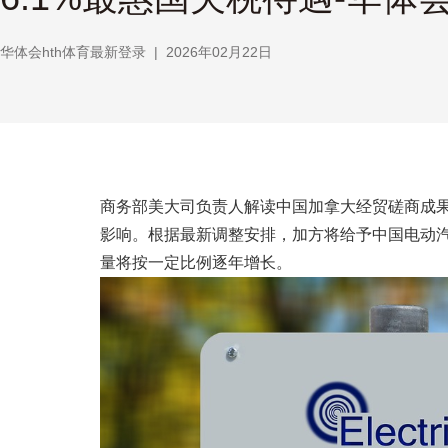
华体会hth体育最新登录
|
2026年02月22日
商务部美大司负责人解读中国加拿大经贸磋商成果
影响。根据最新调整安排，加方将给予中国电动汽车
量将按一定比例逐年增长。