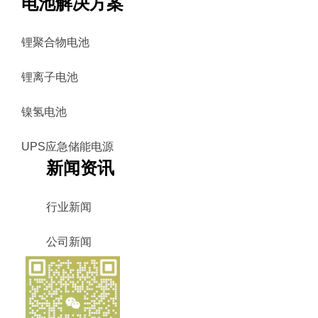
电池解决方案
锂聚合物电池
锂离子电池
镍氢电池
UPS应急储能电源
新闻资讯
行业新闻
公司新闻