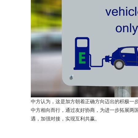
中方认为，这是加方朝着正确方向迈出的积极一
中方相向而行，通过友好协商，为进一步拓展两
遇，加强对接，实现互利共赢。