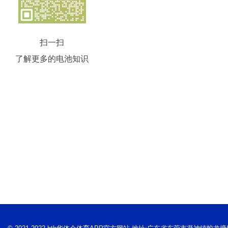
扫一扫
了解更多的电池知识