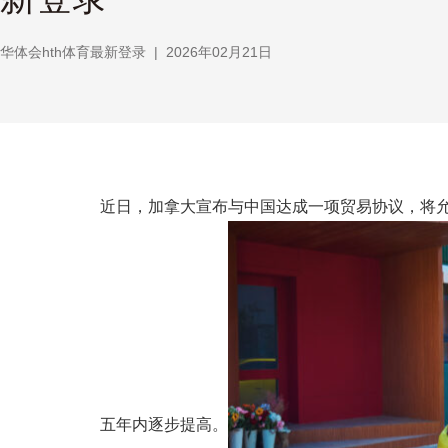
华体会hth体育最新登录
|
2026年02月21日
近日，加拿大宣布与中国达成一项贸易协议，将允
五年内逐步提高。