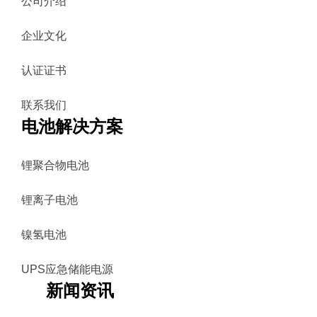
公司介绍
企业文化
认证证书
联系我们
电池解决方案
锂聚合物电池
锂离子电池
镍氢电池
UPS应急储能电源
新闻资讯