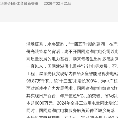
华体会hth体育最新登录
|
2026年02月21日
湖垛蕴秀，水乡流韵，“十四五”时期的建湖，在
份亮眼答卷的背后，离不开国网建湖供电公司以
高质量发展的电力基石。读来笔者生出许多感谢
一直以来，国网建湖供电秉持“宁让电等发展，不
工程，屋顶光伏实现站内自给;8座智能巡视变电站投
98.87万千瓦，较“十三五”末增长300%，为
面对新质生产力发展需求，国网建湖供电组建“盐电
其实现日产百台、年产值超5亿元的突破。省级以
本超6800万元。2024年全县工业用电量同比
同时，国网建湖供电将服务触角延伸至城乡角落，改
个居民充电桩接电。在农村，完成28个集中居住区