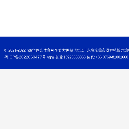
© 2021-2022 hth华体会体育APP官方网站 地址:广东省东莞市凝神镇蛟龙
粤ICP备2022060477号
销售电话:13925556088 传真:+86 0769-81001660