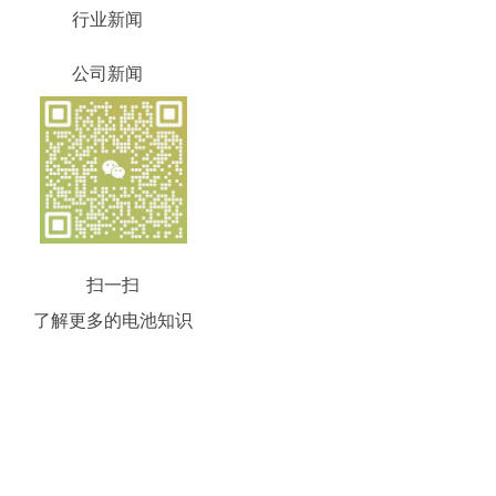
行业新闻
公司新闻
扫一扫
了解更多的电池知识