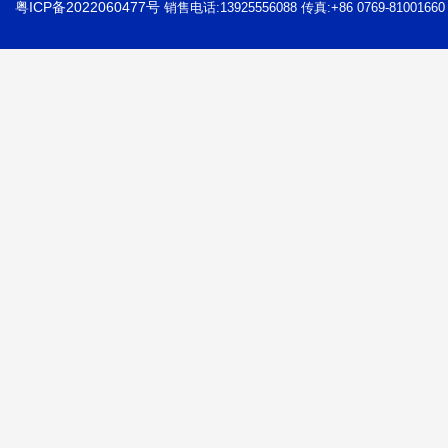
粤ICP备2022060477号
销售电话:13925556088 传真:+86 0769-81001660