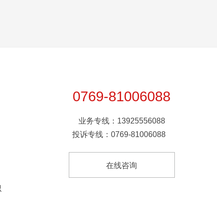
0769-81006088
业务专线：13925556088
投诉专线：0769-81006088
在线咨询
识