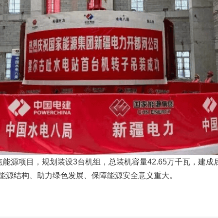
能源项目，规划装设3台机组，总装机容量42.65万千瓦，建成
能源结构、助力绿色发展、保障能源安全意义重大。