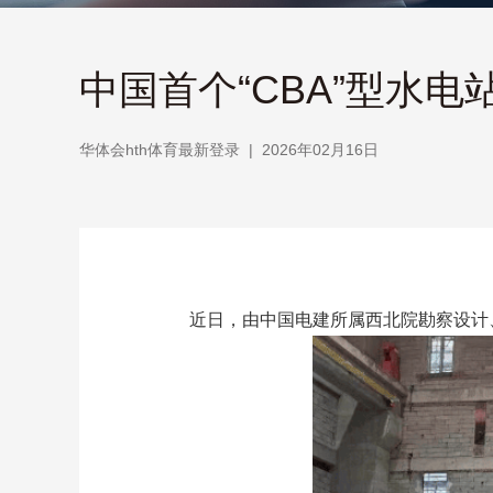
中国首个“CBA”型水
华体会hth体育最新登录
|
2026年02月16日
近日，由中国电建所属西北院勘察设计