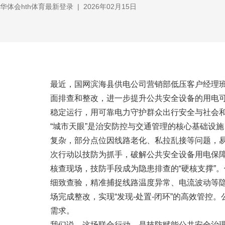
华体会hth体育最新登录
|
2026年02月15日
最近，国网滨海县供电公司营销部低压客户经理
面排查和整改，进一步提升公共安全设备的用电
稳定运行，用可靠电力守护群众出行安全与社会
“城市天眼”是治安防控与交通管理的核心基础设
复杂，部分点位因线路老化、私拉乱接等问题，易
次行动以技防为抓手，破解公共安全设备用电保
核查现场，技防手段成为隐患排查的“硬核支撑”
细致查验，精准捕捉线路温度异常、电流波动等
场完成整改，实现“发现-处置-闭环”的高效管
需求。
我们说，这场联合行动，是技防赋能公共安全治