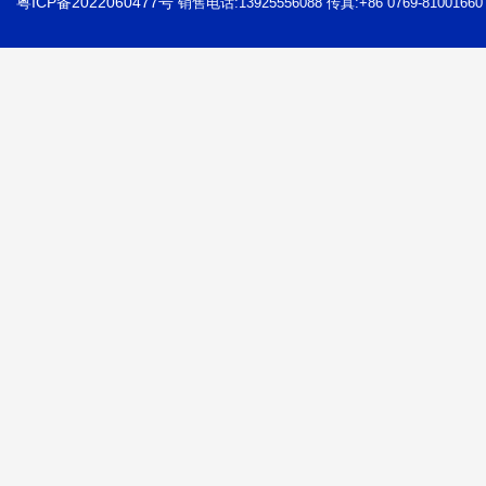
粤ICP备2022060477号
销售电话:13925556088 传真:+86 0769-81001660