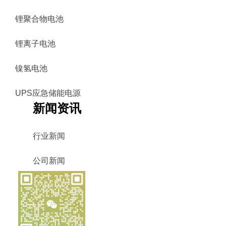
锂聚合物电池
锂离子电池
镍氢电池
UPS应急储能电源
新闻资讯
行业新闻
公司新闻