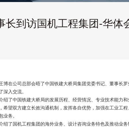
长到访国机工程集团-华体会
王博在公司总部会晤了中国铁建大桥局集团党委书记、董事长罗
了深入交流。
介绍了中国铁建大桥局的发展历程、经营情况、专业技术能力和
，希望双方建立长效沟通机制，发挥各自优势，加强在工业工程
包业务。
介绍了国机工程集团的海外业务、设计咨询业务特色及推动业务