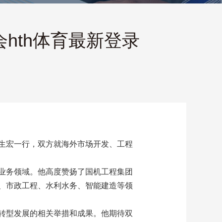
hth体育最新登录
生宏一行，双方就海外市场开发、工程
业务领域。他高度赞扬了国机工程集团
、市政工程、水利水务、智能建造等领
转型发展的相关举措和成果。他期待双