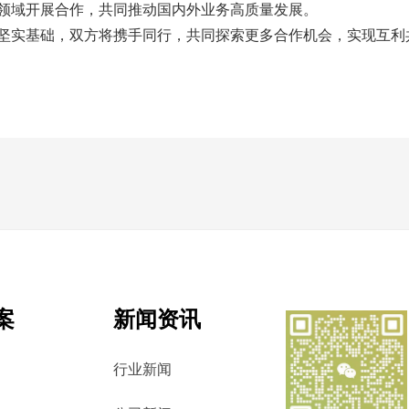
领域开展合作，共同推动国内外业务高质量发展。
坚实基础，双方将携手同行，共同探索更多合作机会，实现互利
案
新闻资讯
行业新闻