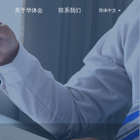
关于华体会
联系我们
简体中文