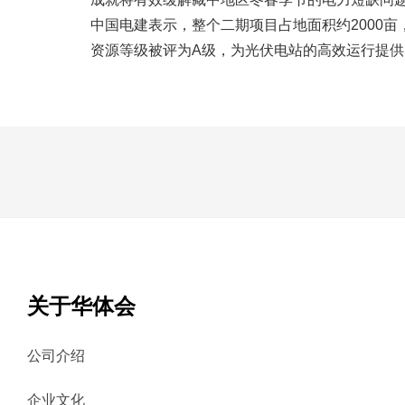
中国电建表示，整个二期项目占地面积约2000
资源等级被评为A级，为光伏电站的高效运行提
关于华体会
公司介绍
企业文化