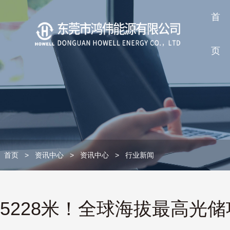
首
页
首页
>
资讯中心
>
资讯中心
>
行业新闻
5228米！全球海拔最高光储