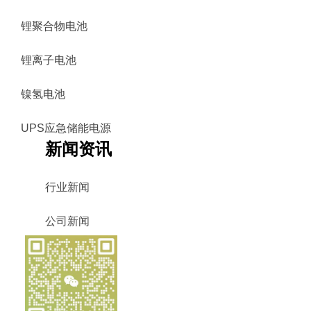
锂聚合物电池
锂离子电池
镍氢电池
UPS应急储能电源
新闻资讯
行业新闻
公司新闻