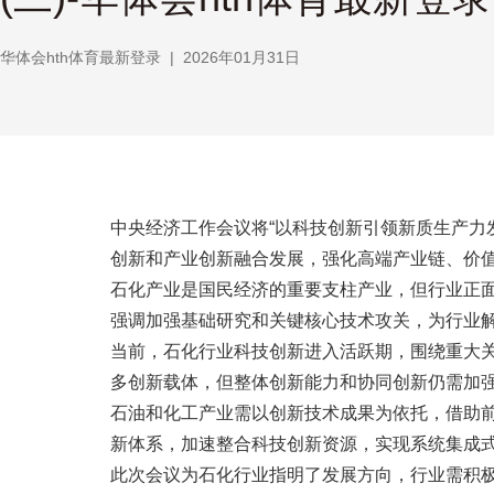
华体会hth体育最新登录
|
2026年01月31日
中央经济工作会议将“以科技创新引领新质生产力
创新和产业创新融合发展，强化高端产业链、价
石化产业是国民经济的重要支柱产业，但行业正
强调加强基础研究和关键核心技术攻关，为行业
当前，石化行业科技创新进入活跃期，围绕重大
多创新载体，但整体创新能力和协同创新仍需加
石油和化工产业需以创新技术成果为依托，借助
新体系，加速整合科技创新资源，实现系统集成
此次会议为石化行业指明了发展方向，行业需积