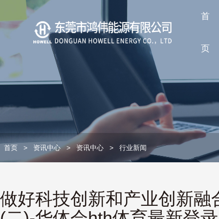
首
页
首页
>
资讯中心
>
资讯中心
>
行业新闻
做好科技创新和产业创新融
(二)-华体会hth体育最新登录