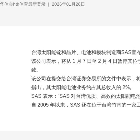
华体会hth体育最新登录
|
2026年01月28日
台湾太阳能锭和晶片、电池和模块制造商SAS宣
该公司表示，将从 1 月 7 日至 2 月 4 
致。
该公司在提交给台湾证券交易所的文件中表示，
指出，其太阳能电池业务约占其总收入的 2%。
SAS 表示：“SAS 对台湾优质、高效的太阳
自 2005 年以来，SAS 还在位于台湾竹南的一