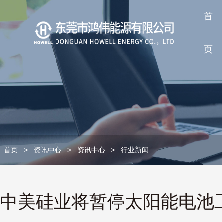
首
页
首页
>
资讯中心
>
资讯中心
>
行业新闻
中美硅业将暂停太阳能电池工