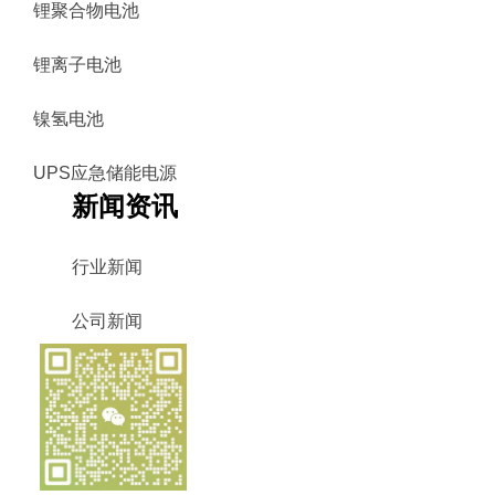
锂聚合物电池
锂离子电池
镍氢电池
UPS应急储能电源
新闻资讯
行业新闻
公司新闻