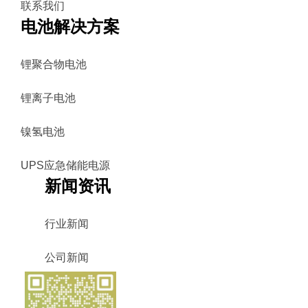
联系我们
电池解决方案
锂聚合物电池
锂离子电池
镍氢电池
UPS应急储能电源
新闻资讯
行业新闻
公司新闻