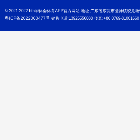
© 2021-2022 hth华体会体育APP官方网站 地址:广东省东莞市凝神镇蛟龙
粤ICP备2022060477号
销售电话:13925556088 传真:+86 0769-81001660