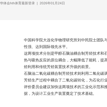
华体会hth体育最新登录
|
2026年01月24日
中国科学院大连化学物理研究所刘中民院士团队
性强、达到国际领先水平。
这两项技术分别是甲醇石脑油耦合制芳烃技术和
热与吸热反应的原位耦合，大幅降低了能耗，提
烃利用和传统芳烃装置技术升级的前景。
石脑油二氧化碳耦合制芳烃技术则利用二氧化碳
芳烃生产过程中耦合了二氧化碳转化，为石化行业
评价委员会建议加快这两项技术的工业化示范和
据，为设计工业生产装置奠定了技术基础。