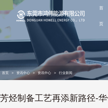
首
页
首页
>
资讯中心
>
资讯中心
>
行业新闻
芳烃制备工艺再添新路径-华