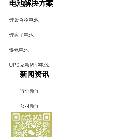
电池解决方案
锂聚合物电池
锂离子电池
镍氢电池
UPS应急储能电源
新闻资讯
行业新闻
公司新闻