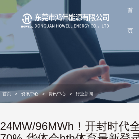
首
页
首页
>
资讯中心
>
资讯中心
>
行业新闻
24MW/96MWh！开封时
70%-华体会hth体育最新登