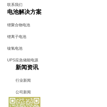
联系我们
电池解决方案
锂聚合物电池
锂离子电池
镍氢电池
UPS应急储能电源
新闻资讯
行业新闻
公司新闻