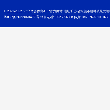
© 2021-2022 hth华体会体育APP官方网站 地址:广东省东莞市凝神镇蛟龙
粤ICP备2022060477号
销售电话:13925556088 传真:+86 0769-81001660