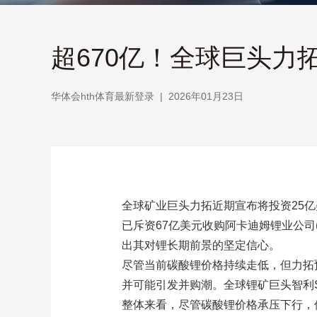
超670亿！全球巨头力拓（
华体会hth体育最新登录
|
2026年01月23日
全球矿业巨头力拓近期宣布将投资25亿美
已斥资67亿美元收购阿卡迪姆锂业公司(A
出其对锂长期前景的坚定信心。
尽管当前碳酸锂价格持续走低，但力拓预
并可能引发并购潮。全球锂矿巨头智利
整体来看，尽管碳酸锂价格承压下行，