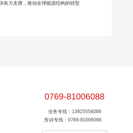
供有力支撑，推动全球能源结构的转型
0769-81006088
业务专线：13925556088
投诉专线：0769-81006088