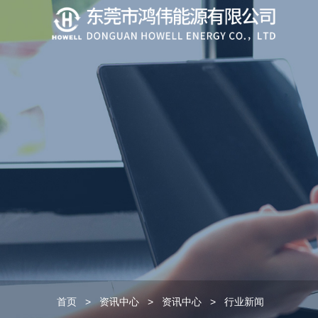
首页
>
资讯中心
>
资讯中心
>
行业新闻