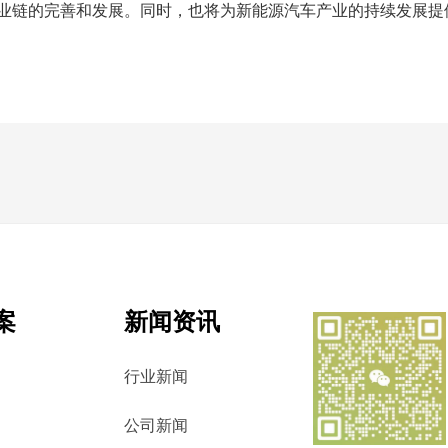
业链的完善和发展。同时，也将为新能源汽车产业的持续发展提
案
新闻资讯
行业新闻
公司新闻