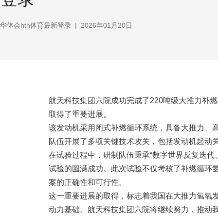
华体会hth体育最新登录
|
2026年01月20日
航天科技集团六院成功完成了220吨级大推力补
取得了重要进展。
该发动机采用闭式补燃循环系统，具备大推力、
队伍开展了多项关键技术攻关，包括发动机起动
在试验过程中，研制队伍秉承“数字世界反复迭代
试验的圆满成功。此次试验不仅考核了补燃循环
案的正确性和可行性。
这一重要进展的取得，标志着我国在大推力氢氧
动力基础。航天科技集团六院将继续努力，推动