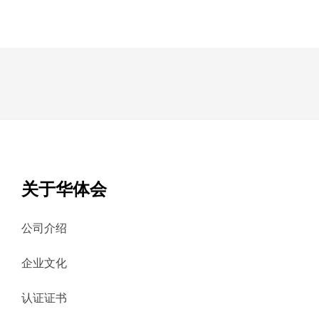
关于华体会
公司介绍
企业文化
认证证书