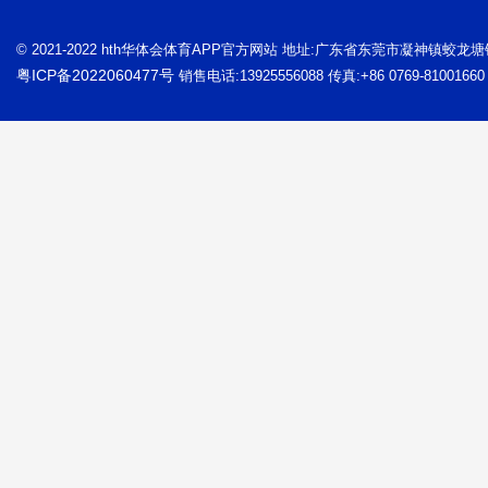
© 2021-2022 hth华体会体育APP官方网站 地址:广东省东莞市凝神镇蛟龙
粤ICP备2022060477号
销售电话:13925556088 传真:+86 0769-81001660