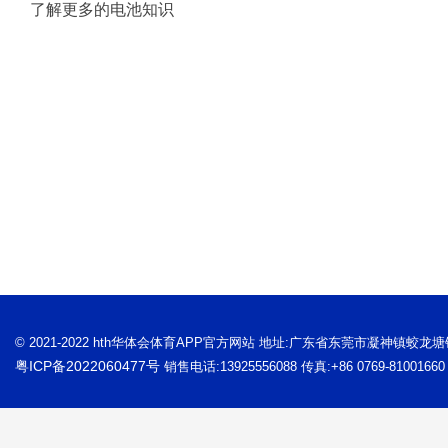
了解更多的电池知识
© 2021-2022 hth华体会体育APP官方网站 地址:广东省东莞市凝神镇蛟龙
粤ICP备2022060477号
销售电话:13925556088 传真:+86 0769-81001660