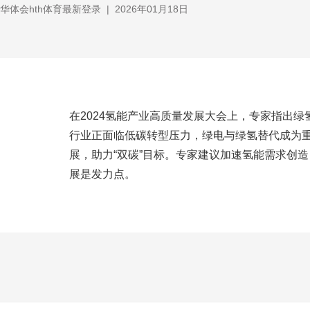
华体会hth体育最新登录
|
2026年01月18日
在2024氢能产业高质量发展大会上，专家指出
行业正面临低碳转型压力，绿电与绿氢替代成为
展，助力“双碳”目标。专家建议加速氢能需求创
展是发力点。