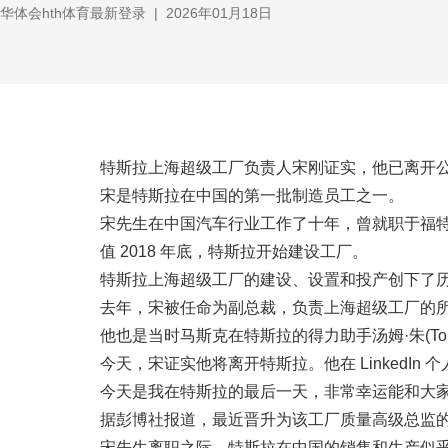
华体会hth体育最新登录
|
2026年01月18日
特斯拉上海超级工厂负责人宋刚证实，他已离开
宋是特斯拉在中国的第一批制造员工之一。
宋先生在中国汽车行业工作了十年，曾就职于福
值 2018 年底，特斯拉开始建设工厂。
特斯拉上海超级工厂的建设、设置和投产创下了
去年，宋被任命为副总裁，负责上海超级工厂的
他也是当时马斯克在特斯拉的得力助手汤姆·朱(T
今天，宋证实他将离开特斯拉。他在 LinkedI
今天是我在特斯拉的最后一天，非常幸运能和大
据彭博社报道，最近晋升为该工厂质量高级总监
宋先生离职之际，特斯拉在中国的销售和生产似乎正达