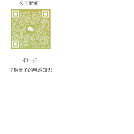
公司新闻
扫一扫
了解更多的电池知识