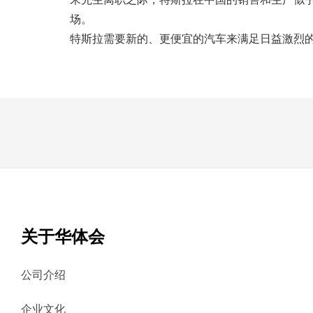
场。
特斯拉需要新的、更便宜的汽车来满足日益激烈
关于华体会
公司介绍
企业文化