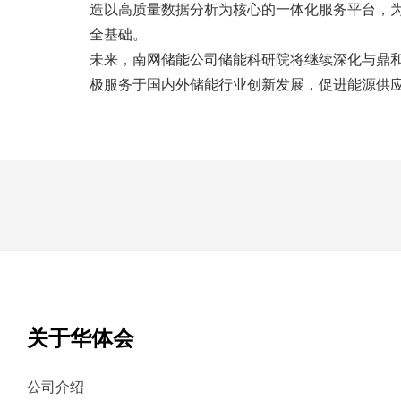
造以高质量数据分析为核心的一体化服务平台，为
全基础。
未来，南网储能公司储能科研院将继续深化与鼎
极服务于国内外储能行业创新发展，促进能源供
关于华体会
公司介绍