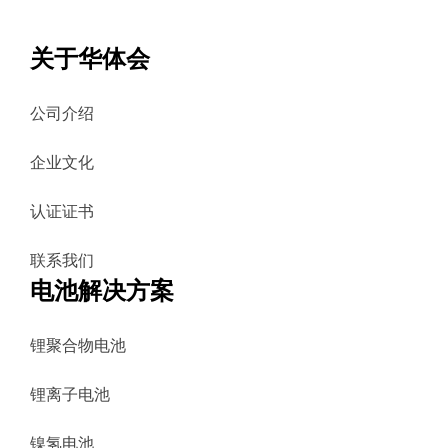
关于华体会
公司介绍
企业文化
认证证书
联系我们
电池解决方案
锂聚合物电池
锂离子电池
镍氢电池