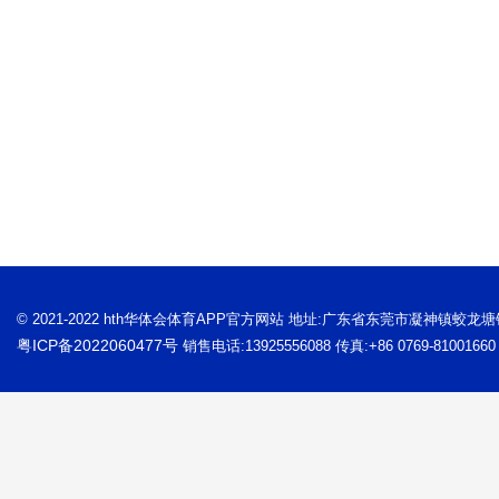
© 2021-2022 hth华体会体育APP官方网站 地址:广东省东莞市凝神镇蛟龙
粤ICP备2022060477号
销售电话:13925556088 传真:+86 0769-81001660