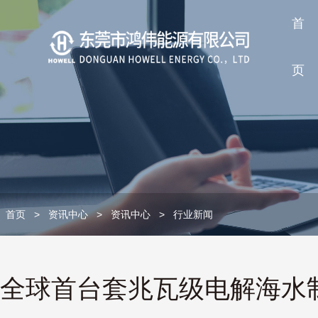
首
页
首页
>
资讯中心
>
资讯中心
>
行业新闻
全球首台套兆瓦级电解海水制