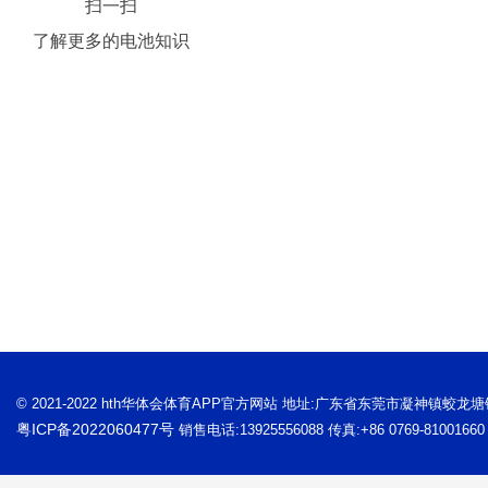
扫一扫
了解更多的电池知识
© 2021-2022 hth华体会体育APP官方网站 地址:广东省东莞市凝神镇蛟龙
粤ICP备2022060477号
销售电话:13925556088 传真:+86 0769-81001660