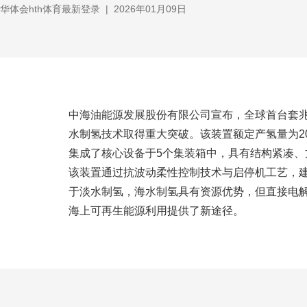
华体会hth体育最新登录
|
2026年01月09日
中海油能源发展股份有限公司宣布，全球首台套
水制氢技术取得重大突破。该装置额定产氢量为20
集成了核心设备于5个集装箱中，具有结构紧凑
该装置通过抗波动柔性控制技术与启停机工艺，
于淡水制氢，海水制氢具有资源优势，但直接电
海上可再生能源利用提供了新途径。