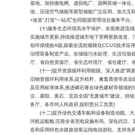
基地。加快微电网、虚拟电厂、源网荷储一体化、
池、压缩空气储能等新型储能广泛应用。加大互联
+改造”,打造“一站式”合同能源管理综合服务平
(十)服务生态环境高水平保护。全面推进流域综
实施城市更新,持续推进城市地下管网更新改造、
创环保绩效A级,探索全流程规模化CCUS技术应
治理装备制造产业。在城镇污水处理、生活垃圾处
厅、省自然资源厅、省生态环境厅、省住建厅、省
(十一)提升资源循环利用能级。深入推进“两新”
旧物资循环利用体系,提升秸秆、禽畜粪便等农业
及应用标准体系,推进磷石膏在绿色建材等领域的
汉、襄阳、黄石、宜昌全国“无废城市”建设。持
务厅、各市州人民政府,按职责分工负责)
(十二)提升绿色交通车船和设备制造动能。大力
河航运船舶,完善全省充电设施布局。深化武汉、
造和应用特色水路旅游客运纯电动游轮。支持东风