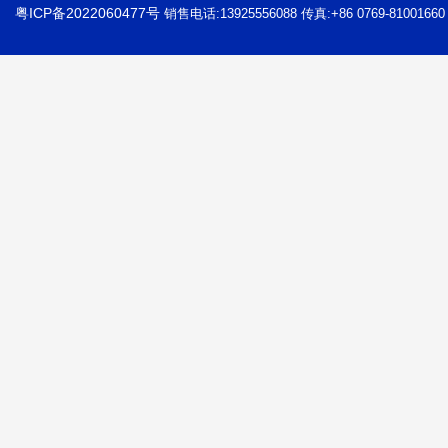
粤ICP备2022060477号
销售电话:13925556088 传真:+86 0769-81001660