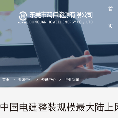
首
页
首页
>
资讯中心
>
资讯中心
>
行业新闻
中国电建整装规模最大陆上风