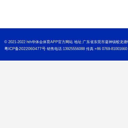
© 2021-2022 hth华体会体育APP官方网站 地址:广东省东莞市凝神镇蛟龙
粤ICP备2022060477号
销售电话:13925556088 传真:+86 0769-81001660