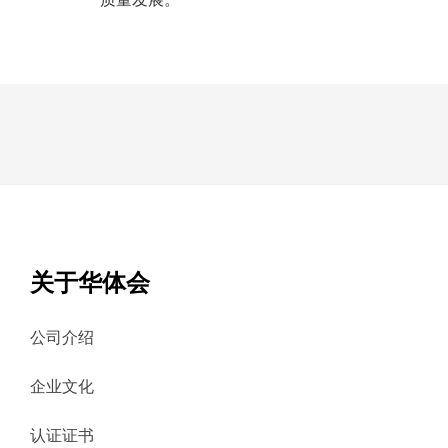
关于华体会
公司介绍
企业文化
认证证书