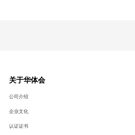
关于华体会
公司介绍
企业文化
认证证书