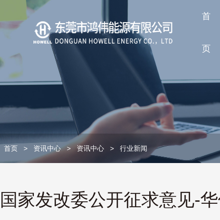
首
页
首页
>
资讯中心
>
资讯中心
>
行业新闻
国家发改委公开征求意见-华