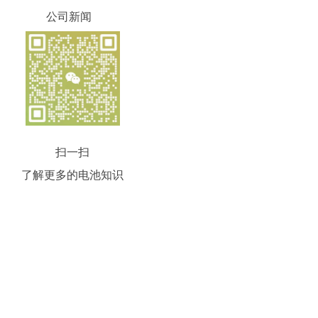
公司新闻
扫一扫
了解更多的电池知识