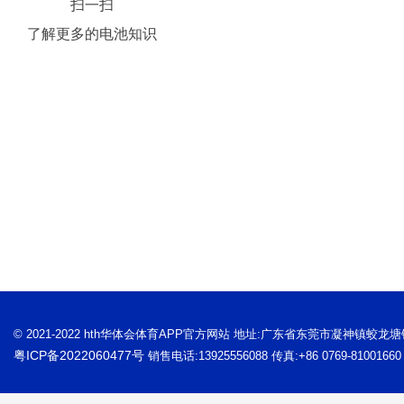
扫一扫
了解更多的电池知识
© 2021-2022 hth华体会体育APP官方网站 地址:广东省东莞市凝神镇蛟龙
粤ICP备2022060477号
销售电话:13925556088 传真:+86 0769-81001660