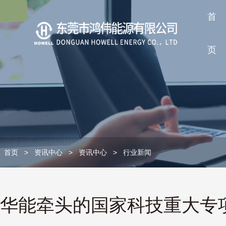
首
页
首页
>
资讯中心
>
资讯中心
>
行业新闻
华能牵头的国家科技重大专项