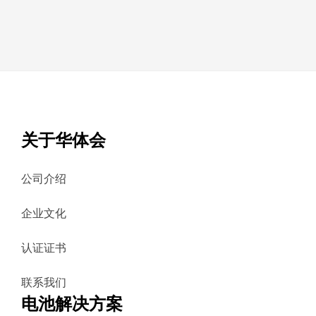
关于华体会
公司介绍
企业文化
认证证书
联系我们
电池解决方案