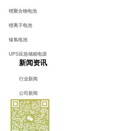
锂聚合物电池
锂离子电池
镍氢电池
UPS应急储能电源
新闻资讯
行业新闻
公司新闻